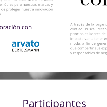
er útiles para nuestras marcas y
d de proteger nuestra innovación
o.
A través de la organ
oración con
contiac busca reca
principales líderes d
impacto van a tener en 
moda, a fin de gener
que compartir sus ex
y responsables de ne
Participantes