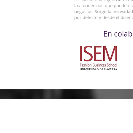
las tendencias que pueden s
negocios. Surge la necesida
por defecto y desde el diseñ
En colab